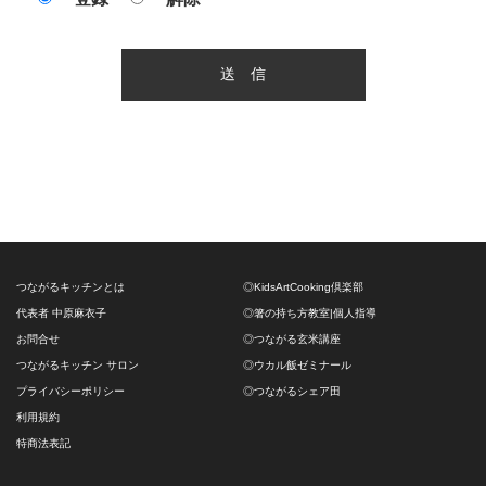
つながるキッチンとは
◎KidsArtCooking倶楽部
代表者 中原麻衣子
◎箸の持ち方教室|個人指導
お問合せ
◎つながる玄米講座
つながるキッチン サロン
◎ウカル飯ゼミナール
プライバシーポリシー
◎つながるシェア田
利用規約
特商法表記