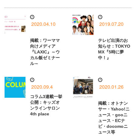
2020.04.10
2019.07.20
掲載：ワーママ
テレビ出演のお
向けメディア
知らせ：TOKYO
『LAXIC』～ウ
MX『5時に夢
カル飯ゼミナー
中！』
ル～
2020.09.4
2020.01.26
コラム3連載一挙
公開：キッズオ
掲載：オトナン
ンラインサロン
サー・Yahoo!ニ
4th place
ュース・gooニ
ュース・ECナ
ビ・docomoニ
ュース等