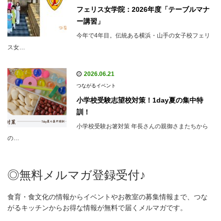
フェリス女学院：2026年度「テーブルマナ
ー講習」
今年で4年目。伝統ある横浜・山手の女子校フェリ
ス女…
2026.06.21
つながるイベント
小学校受験志望校対策！1day夏の集中特
訓！
小学校受験お箸対策 年長さんの親御さまたちから
の…
◎無料メルマガ登録受付♪
食育・食文化の情報からイベントやお教室の募集情報まで、つな
がるキッチンからお得な情報が無料で届くメルマガです。