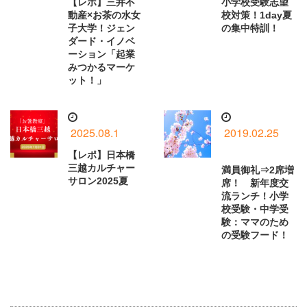
【レポ】三井不
小学校受験志望
動産×お茶の水女
校対策！1day夏
子大学！ジェン
の集中特訓！
ダード・イノベ
ーション「起業
みつかるマーケ
ット！」
2025.08.1
2019.02.25
【レポ】日本橋
三越カルチャー
満員御礼⇒2席増
サロン2025夏
席！ 新年度交
流ランチ！小学
校受験・中学受
験：ママのため
の受験フード！