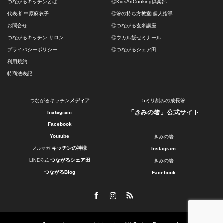
つながるキッチンとは
◎KidsArtCooking倶楽部
代表者 中原麻衣子
◎箸の持ち方教室|個人指導
お問合せ
◎つながる玄米講座
つながるキッチン サロン
◎ウカル飯ゼミナール
プライバシーポリシー
◎つながるシェア田
利用規約
特商法表記
つながるキッチン
メディア
5ミリ刻みの成長箸
「きみの箸」公式サイト
Instagram
Facebook
Youtube
きみの箸
キッチンの神様
メルマガ
Instagram
つながるシェア田
LINE公式
きみの箸
つながるBlog
Facebook
Facebook
Instagram
RSS