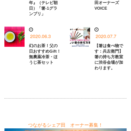
年』（テレビ朝
田オーナーズ
日）「箸-1グラ
VOICE
ンプリ」
2020.06.3
2020.07.7
幻のお茶！父の
【箸は食べ物で
日おすすめGift！
す：兵左衛門】
無農薬冷茶・ほ
箸の持ち方教室
うじ茶セット
に渋谷会場が加
わります。
つながるシェア田 オーナー募集！