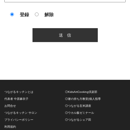
登録
解除
つながるキッチンとは
◎KidsArtCooking倶楽部
代表者 中原麻衣子
◎箸の持ち方教室|個人指導
お問合せ
◎つながる玄米講座
つながるキッチン サロン
◎ウカル飯ゼミナール
プライバシーポリシー
◎つながるシェア田
利用規約