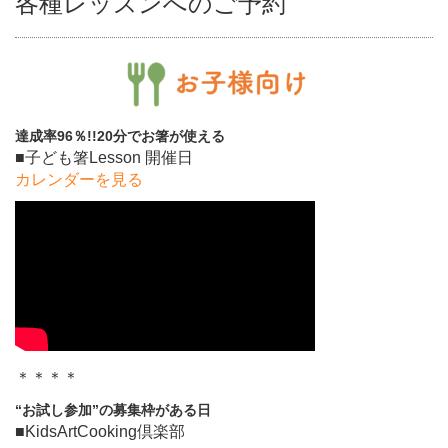
各種レッスンへのご予約
達成率96％!!20分でお箸が使える
■子ども箸Lesson 開催日
カレンダーを見る
＊＊＊＊
“お試し参加”の募集枠がある日
■KidsArtCooking倶楽部