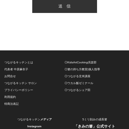
つながるキッチンとは
◎KidsArtCooking倶楽部
代表者 中原麻衣子
◎箸の持ち方教室|個人指導
お問合せ
◎つながる玄米講座
つながるキッチン サロン
◎ウカル飯ゼミナール
プライバシーポリシー
◎つながるシェア田
利用規約
特商法表記
つながるキッチン
メディア
5ミリ刻みの成長箸
「きみの箸」公式サイト
Instagram