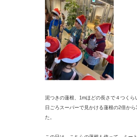
泥つきの蓮根、1mほどの長さで４つくら
日ごろスーパーで見かける蓮根の2倍から
た。
この日は、こちらの蓮根も使って、ミー