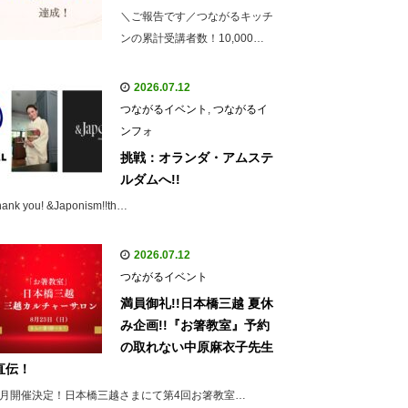
＼ご報告です／つながるキッチ
ンの累計受講者数！10,000…
2026.07.12
つながるイベント
,
つながるイ
ンフォ
挑戦：オランダ・アムステ
ルダムへ!!
hank you! &Japonism!!th…
2026.07.12
つながるイベント
満員御礼!!日本橋三越 夏休
み企画!!『お箸教室』予約
の取れない中原麻衣子先生
直伝！
8月開催決定！日本橋三越さまにて第4回お箸教室…