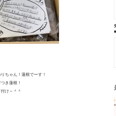
のりちゃん！蓮根でーす！
芽つき蓮根！
釘付け～＾＾