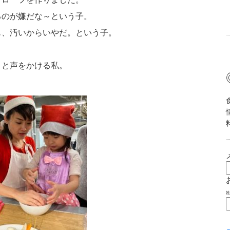
るのが嫌だな～という子。
も、汚いからいやだ。という子。
。と声をかける私。