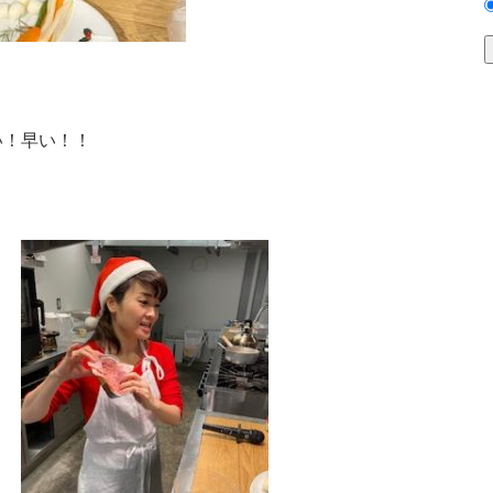
い！早い！！
。