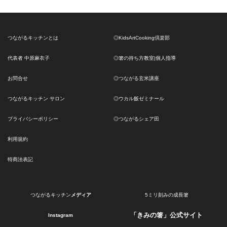
つながるキッチンとは
◎KidsArtCooking倶楽部
代表者 中原麻衣子
◎箸の持ち方教室|個人指導
お問合せ
◎つながる玄米講座
つながるキッチン サロン
◎ウカル飯ゼミナール
プライバシーポリシー
◎つながるシェア田
利用規約
特商法表記
つながるキッチン
メディア
5ミリ刻みの成長箸
「きみの箸」公式サイト
Instagram