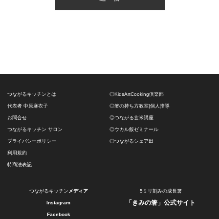
つながるキッチンとは
◎KidsArtCooking倶楽部
代表者 中原麻衣子
◎箸の持ち方教室|個人指導
お問合せ
◎つながる玄米講座
つながるキッチン サロン
◎ウカル飯ゼミナール
プライバシーポリシー
◎つながるシェア田
利用規約
特商法表記
つながるキッチン
メディア
5ミリ刻みの成長箸
「きみの箸」公式サイト
Instagram
Facebook