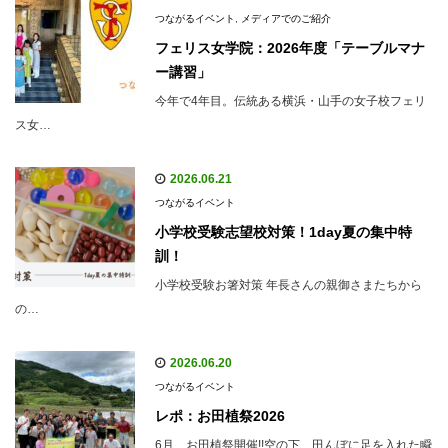
つながるイベント
,
メディアでのご紹介
フェリス女学院：2026年度「テーブルマナ
ー講習」
今年で4年目。伝統ある横浜・山手の女子校フェリ
ス女…
2026.06.21
つながるイベント
小学校受験志望校対策！1day夏の集中特
訓！
小学校受験お箸対策 年長さんの親御さまたちから
の…
2026.06.20
つながるイベント
レポ：お田植祭2026
6月、お田植祭開催!!空の下、田んぼに足を入れた瞬