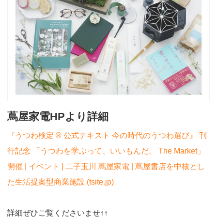
蔦屋家電HPより詳細
『うつわ検定 ® 公式テキスト 今の時代のうつわ選び』 刊
行記念 「うつわを学ぶって、いいもんだ。 The Market」
開催 | イベント | 二子玉川 蔦屋家電 | 蔦屋書店を中核とし
た生活提案型商業施設 (tsite.jp)
詳細ぜひご覧くださいませ↑↑