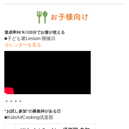
達成率96％!!20分でお箸が使える
■子ども箸Lesson 開催日
カレンダーを見る
＊＊＊＊
“お試し参加”の募集枠がある日
■KidsArtCooking倶楽部