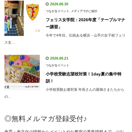
2026.06.30
つながるイベント
,
メディアでのご紹介
フェリス女学院：2026年度「テーブルマナ
ー講習」
今年で4年目。伝統ある横浜・山手の女子校フェリ
ス女…
2026.06.21
つながるイベント
小学校受験志望校対策！1day夏の集中特
訓！
小学校受験お箸対策 年長さんの親御さまたちから
の…
◎無料メルマガ登録受付♪
食育・食文化の情報からイベントやお教室の募集情報まで、つな