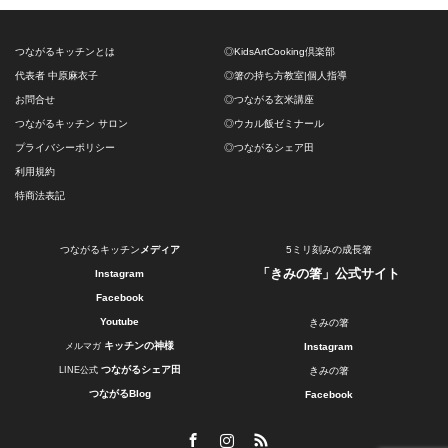
つながるキッチンとは
◎KidsArtCooking倶楽部
代表者 中原麻衣子
◎箸の持ち方教室|個人指導
お問合せ
◎つながる玄米講座
つながるキッチン サロン
◎ウカル飯ゼミナール
プライバシーポリシー
◎つながるシェア田
利用規約
特商法表記
つながるキッチン
メディア
5ミリ刻みの成長箸
「きみの箸」公式サイト
Instagram
Facebook
Youtube
きみの箸
キッチンの神様
メルマガ
Instagram
つながるシェア田
LINE公式
きみの箸
つながるBlog
Facebook
Facebook
Instagram
RSS