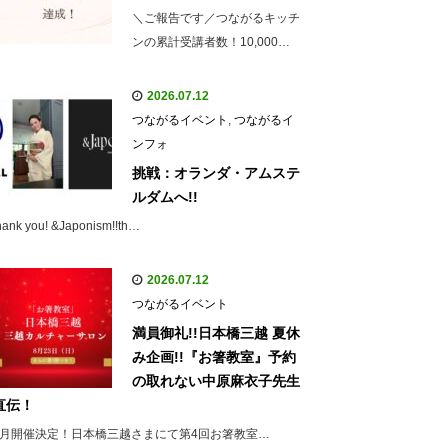
＼ご報告です／つながるキッチ
ンの累計受講者数！10,000…
2026.07.12
つながるイベント
,
つながるイ
ンフォ
挑戦：オランダ・アムステ
ルダムへ!!
hank you! &Japonism!!th…
2026.07.12
つながるイベント
満員御礼!!日本橋三越 夏休
み企画!!『お箸教室』予約
の取れない中原麻衣子先生
直伝！
8月開催決定！日本橋三越さまにて第4回お箸教室…