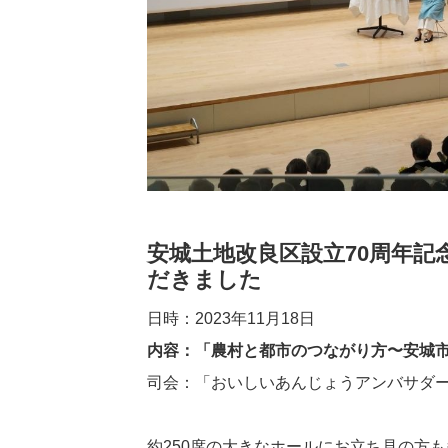
安城土地改良区設立70周年記
だきました
日時：2023年11月18日
内容：「農村と都市のつながり方〜安城
司会：「おいしいあんじょうアンバサダ
約250席の大きなホールにお立ち見の方