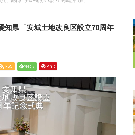
なし】愛知県「安城土地改良区設立70周年記念式典」
愛知県「安城土地改良区設立70周年
RSS
feedly
Pin it