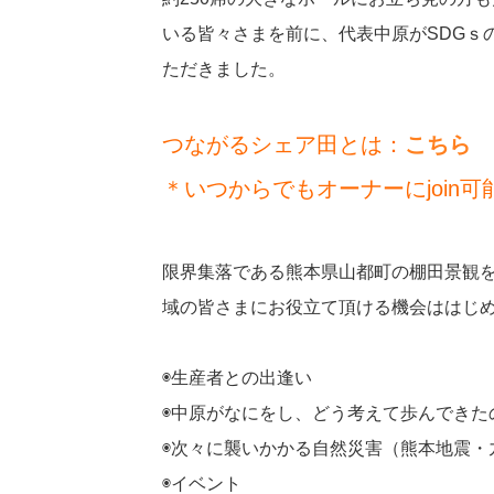
いる皆々さまを前に、代表中原がSDGｓ
ただきました。
つながるシェア田とは：
こちら
＊いつからでもオーナーにjoin可
限界集落である熊本県山都町の棚田景観を
域の皆さまにお役立て頂ける機会ははじ
◉生産者との出逢い
◉中原がなにをし、どう考えて歩んできた
◉次々に襲いかかる自然災害（熊本地震・
◉イベント