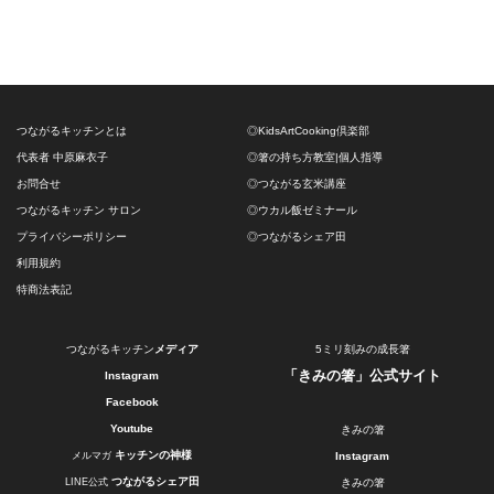
つながるキッチンとは
◎KidsArtCooking倶楽部
代表者 中原麻衣子
◎箸の持ち方教室|個人指導
お問合せ
◎つながる玄米講座
つながるキッチン サロン
◎ウカル飯ゼミナール
プライバシーポリシー
◎つながるシェア田
利用規約
特商法表記
つながるキッチン
メディア
5ミリ刻みの成長箸
「きみの箸」公式サイト
Instagram
Facebook
Youtube
きみの箸
キッチンの神様
メルマガ
Instagram
つながるシェア田
LINE公式
きみの箸