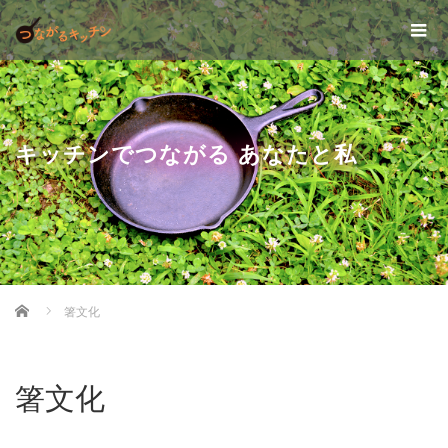
キッチンでつながる あなたと私
Home
箸文化
箸文化