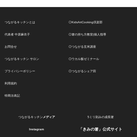
つながるキッチンとは
◎KidsArtCooking倶楽部
代表者 中原麻衣子
◎箸の持ち方教室|個人指導
お問合せ
◎つながる玄米講座
つながるキッチン サロン
◎ウカル飯ゼミナール
プライバシーポリシー
◎つながるシェア田
利用規約
特商法表記
つながるキッチン
メディア
5ミリ刻みの成長箸
「きみの箸」公式サイト
Instagram