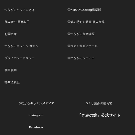
つながるキッチンとは
◎KidsArtCooking倶楽部
代表者 中原麻衣子
◎箸の持ち方教室|個人指導
お問合せ
◎つながる玄米講座
つながるキッチン サロン
◎ウカル飯ゼミナール
プライバシーポリシー
◎つながるシェア田
利用規約
特商法表記
つながるキッチン
メディア
5ミリ刻みの成長箸
「きみの箸」公式サイト
Instagram
Facebook