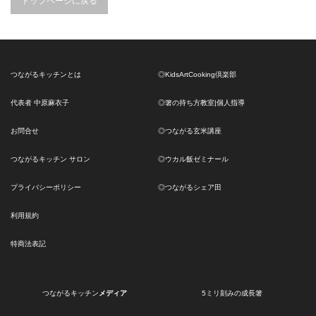
トップページに戻る
つながるキッチンとは
◎KidsArtCooking倶楽部
代表者 中原麻衣子
◎箸の持ち方教室|個人指導
お問合せ
◎つながる玄米講座
つながるキッチン サロン
◎ウカル飯ゼミナール
プライバシーポリシー
◎つながるシェア田
利用規約
特商法表記
つながるキッチン
メディア
5ミリ刻みの成長箸