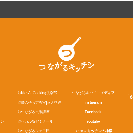
◎KidsArtCooking倶楽部
つながるキッチン
メディア
「
◎箸の持ち方教室|個人指導
Instagram
◎つながる玄米講座
Facebook
ロン
◎ウカル飯ゼミナール
Youtube
◎つながるシェア田
キッチンの神様
メルマガ